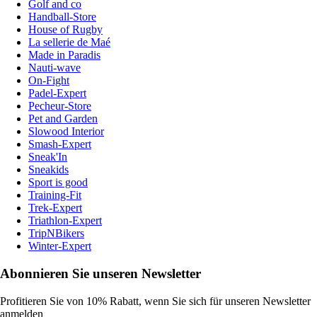
Golf and co
Handball-Store
House of Rugby
La sellerie de Maé
Made in Paradis
Nauti-wave
On-Fight
Padel-Expert
Pecheur-Store
Pet and Garden
Slowood Interior
Smash-Expert
Sneak'In
Sneakids
Sport is good
Training-Fit
Trek-Expert
Triathlon-Expert
TripNBikers
Winter-Expert
Abonnieren Sie unseren Newsletter
Profitieren Sie von 10% Rabatt, wenn Sie sich für unseren Newsletter
anmelden