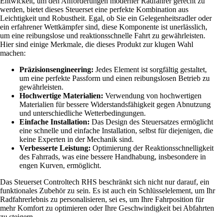
Entwickelt, um den Anforderungen moderner Radfahrer gerecht zu
werden, bietet dieses Steuerset eine perfekte Kombination aus
Leichtigkeit und Robustheit. Egal, ob Sie ein Gelegenheitsradler oder
ein erfahrener Wettkämpfer sind, diese Komponente ist unerlässlich,
um eine reibungslose und reaktionsschnelle Fahrt zu gewährleisten.
Hier sind einige Merkmale, die dieses Produkt zur klugen Wahl
machen:
Präzisionsengineering:
Jedes Element ist sorgfältig gestaltet,
um eine perfekte Passform und einen reibungslosen Betrieb zu
gewährleisten.
Hochwertige Materialien:
Verwendung von hochwertigen
Materialien für bessere Widerstandsfähigkeit gegen Abnutzung
und unterschiedliche Wetterbedingungen.
Einfache Installation:
Das Design des Steuersatzes ermöglicht
eine schnelle und einfache Installation, selbst für diejenigen, die
keine Experten in der Mechanik sind.
Verbesserte Leistung:
Optimierung der Reaktionsschnelligkeit
des Fahrrads, was eine bessere Handhabung, insbesondere in
engen Kurven, ermöglicht.
Das Steuerset Controltech RHS beschränkt sich nicht nur darauf, ein
funktionales Zubehör zu sein. Es ist auch ein Schlüsselelement, um Ihr
Radfahrerlebnis zu personalisieren, sei es, um Ihre Fahrposition für
mehr Komfort zu optimieren oder Ihre Geschwindigkeit bei Abfahrten
zu steigern.