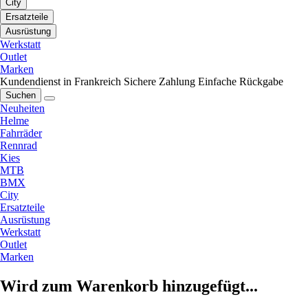
City
Ersatzteile
Ausrüstung
Werkstatt
Outlet
Marken
Kundendienst in Frankreich
Sichere Zahlung
Einfache Rückgabe
Suchen
Neuheiten
Helme
Fahrräder
Rennrad
Kies
MTB
BMX
City
Ersatzteile
Ausrüstung
Werkstatt
Outlet
Marken
Wird zum Warenkorb hinzugefügt...