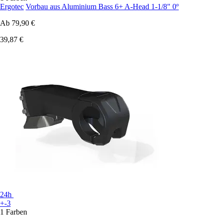
Ergotec
Vorbau aus Aluminium Bass 6+ A-Head 1-1/8" 0º
Ab
79,90 €
39,87 €
24h
+-3
1 Farben