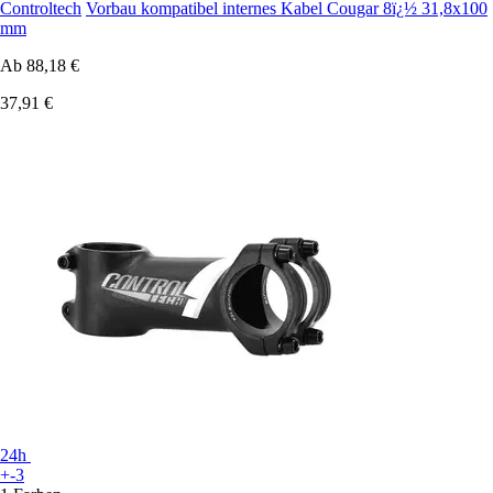
Controltech
Vorbau kompatibel internes Kabel Cougar 8ï¿½ 31,8x100
mm
Ab
88,18 €
37,91 €
24h
+-3