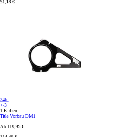
51,18 €
24h
+-3
1 Farben
Title
Vorbau DM1
Ab
119,95 €
114,48 €