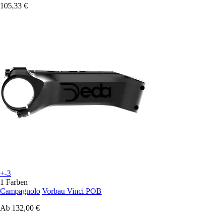
105,33 €
+-3
1 Farben
Campagnolo
Vorbau Vinci POB
Ab
132,00 €