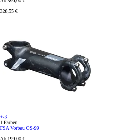
Ab
390,00 €
328,55 €
+-3
1 Farben
FSA
Vorbau OS-99
Ab
199,00 €