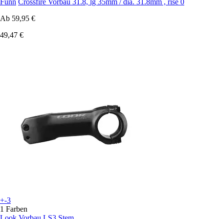
Funn
Crossfire Vorbau 31.8, lg 35mm / dia. 31.8mm , rise 0
Ab
59,95 €
49,47 €
+-3
1 Farben
Look
Vorbau LS3 Stem