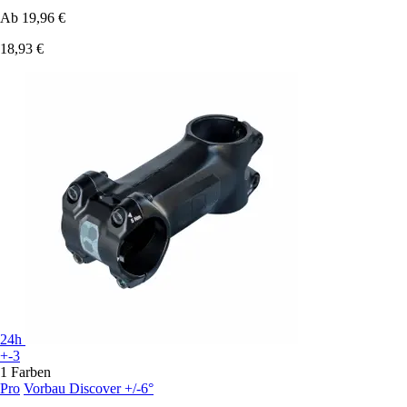
Ab
19,96 €
18,93 €
24h
+-3
1 Farben
Pro
Vorbau Discover +/-6°