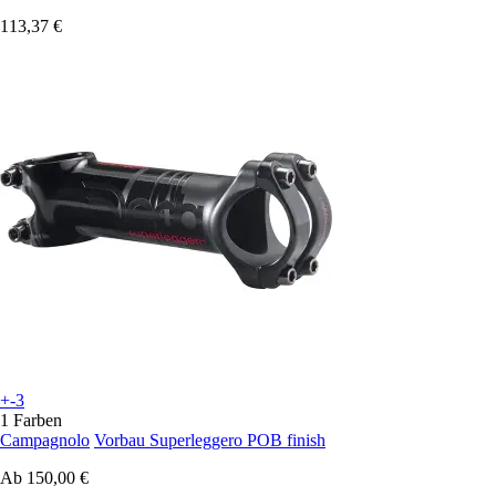
113,37 €
+-3
1 Farben
Campagnolo
Vorbau Superleggero POB finish
Ab
150,00 €