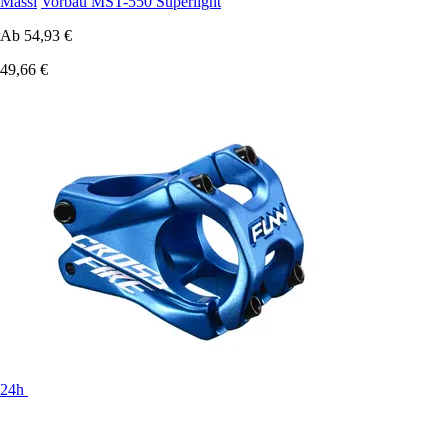
Massi
Vorbau MST-550 Superlight
Ab
54,93 €
49,66 €
24h