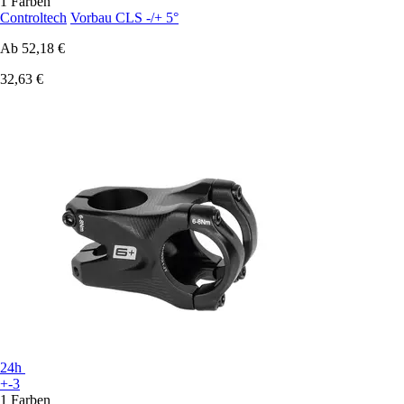
1 Farben
Controltech
Vorbau CLS -/+ 5°
Ab
52,18 €
32,63 €
24h
+-3
1 Farben