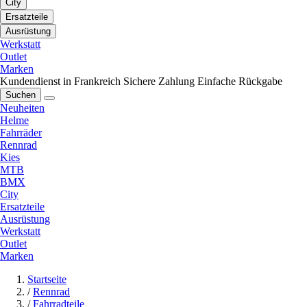
City
Ersatzteile
Ausrüstung
Werkstatt
Outlet
Marken
Kundendienst in Frankreich
Sichere Zahlung
Einfache Rückgabe
Suchen
Neuheiten
Helme
Fahrräder
Rennrad
Kies
MTB
BMX
City
Ersatzteile
Ausrüstung
Werkstatt
Outlet
Marken
Startseite
/
Rennrad
/
Fahrradteile