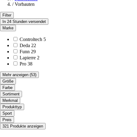
/
Vorbauten
Filter
In 24 Stunden versendet
Marke
Controltech
5
Deda
22
Funn
29
Lapierre
2
Pro
38
Mehr anzeigen
(53)
Größe
Farbe
Sortiment
Merkmal
Produkttyp
Sport
Preis
321 Produkte anzeigen