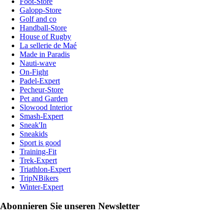
Foot-Store
Galopp-Store
Golf and co
Handball-Store
House of Rugby
La sellerie de Maé
Made in Paradis
Nauti-wave
On-Fight
Padel-Expert
Pecheur-Store
Pet and Garden
Slowood Interior
Smash-Expert
Sneak'In
Sneakids
Sport is good
Training-Fit
Trek-Expert
Triathlon-Expert
TripNBikers
Winter-Expert
Abonnieren Sie unseren Newsletter