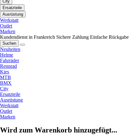
City
Ersatzteile
Ausrüstung
Werkstatt
Outlet
Marken
Kundendienst in Frankreich
Sichere Zahlung
Einfache Rückgabe
Suchen
Neuheiten
Helme
Fahrräder
Rennrad
Kies
MTB
BMX
City
Ersatzteile
Ausrüstung
Werkstatt
Outlet
Marken
Wird zum Warenkorb hinzugefügt...