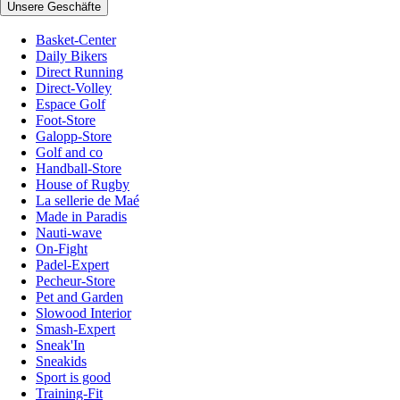
Unsere Geschäfte
Basket-Center
Daily Bikers
Direct Running
Direct-Volley
Espace Golf
Foot-Store
Galopp-Store
Golf and co
Handball-Store
House of Rugby
La sellerie de Maé
Made in Paradis
Nauti-wave
On-Fight
Padel-Expert
Pecheur-Store
Pet and Garden
Slowood Interior
Smash-Expert
Sneak'In
Sneakids
Sport is good
Training-Fit