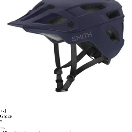
+-1
Größe
*