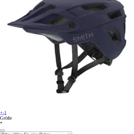
+-1
Größe
*