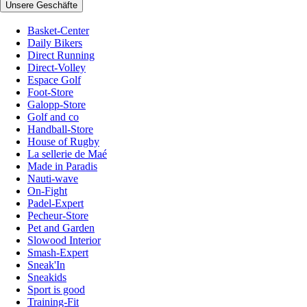
Unsere Geschäfte
Basket-Center
Daily Bikers
Direct Running
Direct-Volley
Espace Golf
Foot-Store
Galopp-Store
Golf and co
Handball-Store
House of Rugby
La sellerie de Maé
Made in Paradis
Nauti-wave
On-Fight
Padel-Expert
Pecheur-Store
Pet and Garden
Slowood Interior
Smash-Expert
Sneak'In
Sneakids
Sport is good
Training-Fit