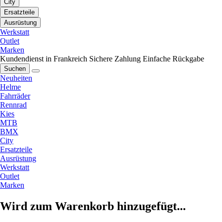
City
Ersatzteile
Ausrüstung
Werkstatt
Outlet
Marken
Kundendienst in Frankreich
Sichere Zahlung
Einfache Rückgabe
Suchen
Neuheiten
Helme
Fahrräder
Rennrad
Kies
MTB
BMX
City
Ersatzteile
Ausrüstung
Werkstatt
Outlet
Marken
Wird zum Warenkorb hinzugefügt...