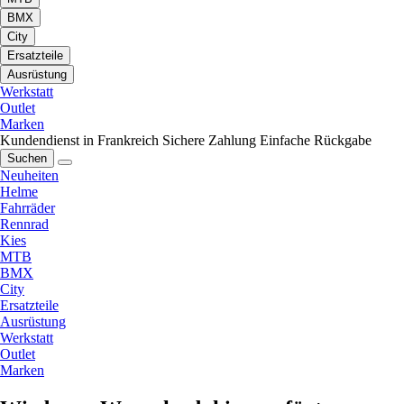
BMX
City
Ersatzteile
Ausrüstung
Werkstatt
Outlet
Marken
Kundendienst in Frankreich
Sichere Zahlung
Einfache Rückgabe
Suchen
Neuheiten
Helme
Fahrräder
Rennrad
Kies
MTB
BMX
City
Ersatzteile
Ausrüstung
Werkstatt
Outlet
Marken