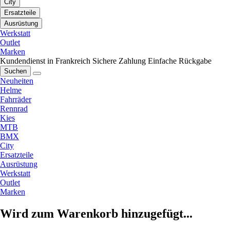
City
Ersatzteile
Ausrüstung
Werkstatt
Outlet
Marken
Kundendienst in Frankreich
Sichere Zahlung
Einfache Rückgabe
Suchen
Neuheiten
Helme
Fahrräder
Rennrad
Kies
MTB
BMX
City
Ersatzteile
Ausrüstung
Werkstatt
Outlet
Marken
Wird zum Warenkorb hinzugefügt...