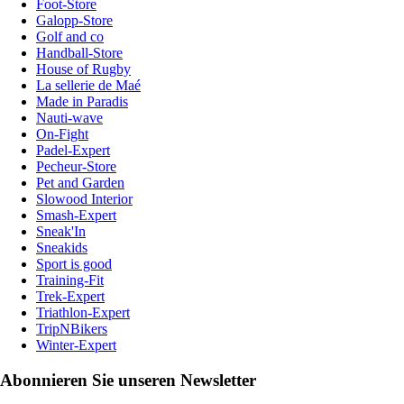
Foot-Store
Galopp-Store
Golf and co
Handball-Store
House of Rugby
La sellerie de Maé
Made in Paradis
Nauti-wave
On-Fight
Padel-Expert
Pecheur-Store
Pet and Garden
Slowood Interior
Smash-Expert
Sneak'In
Sneakids
Sport is good
Training-Fit
Trek-Expert
Triathlon-Expert
TripNBikers
Winter-Expert
Abonnieren Sie unseren Newsletter