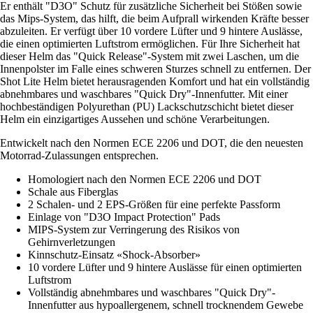
Er enthält "D3O" Schutz für zusätzliche Sicherheit bei Stößen sowie
das Mips-System, das hilft, die beim Aufprall wirkenden Kräfte besser
abzuleiten. Er verfügt über 10 vordere Lüfter und 9 hintere Auslässe,
die einen optimierten Luftstrom ermöglichen. Für Ihre Sicherheit hat
dieser Helm das "Quick Release"-System mit zwei Laschen, um die
Innenpolster im Falle eines schweren Sturzes schnell zu entfernen. Der
Shot Lite Helm bietet herausragenden Komfort und hat ein vollständig
abnehmbares und waschbares "Quick Dry"-Innenfutter. Mit einer
hochbeständigen Polyurethan (PU) Lackschutzschicht bietet dieser
Helm ein einzigartiges Aussehen und schöne Verarbeitungen.
Entwickelt nach den Normen ECE 2206 und DOT, die den neuesten
Motorrad-Zulassungen entsprechen.
Homologiert nach den Normen ECE 2206 und DOT
Schale aus Fiberglas
2 Schalen- und 2 EPS-Größen für eine perfekte Passform
Einlage von "D3O Impact Protection" Pads
MIPS-System zur Verringerung des Risikos von
Gehirnverletzungen
Kinnschutz-Einsatz «Shock-Absorber»
10 vordere Lüfter und 9 hintere Auslässe für einen optimierten
Luftstrom
Vollständig abnehmbares und waschbares "Quick Dry"-
Innenfutter aus hypoallergenem, schnell trocknendem Gewebe