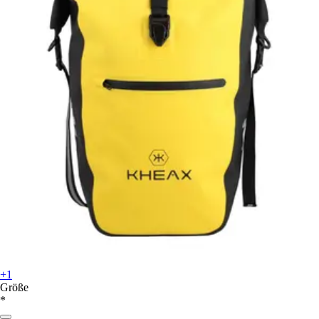
+1
Größe
*