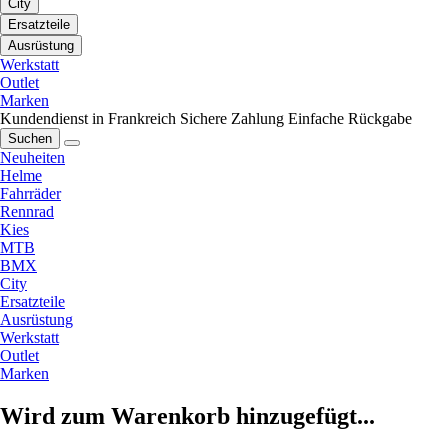
City
Ersatzteile
Ausrüstung
Werkstatt
Outlet
Marken
Kundendienst in Frankreich
Sichere Zahlung
Einfache Rückgabe
Suchen
Neuheiten
Helme
Fahrräder
Rennrad
Kies
MTB
BMX
City
Ersatzteile
Ausrüstung
Werkstatt
Outlet
Marken
Wird zum Warenkorb hinzugefügt...