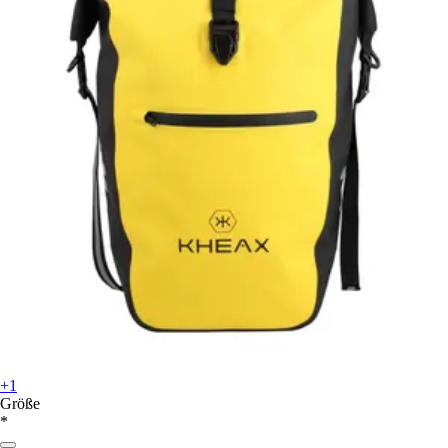
+1
Größe
*