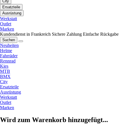
City
Ersatzteile
Ausrüstung
Werkstatt
Outlet
Marken
Kundendienst in Frankreich
Sichere Zahlung
Einfache Rückgabe
Suchen
Neuheiten
Helme
Fahrräder
Rennrad
Kies
MTB
BMX
City
Ersatzteile
Ausrüstung
Werkstatt
Outlet
Marken
Wird zum Warenkorb hinzugefügt...