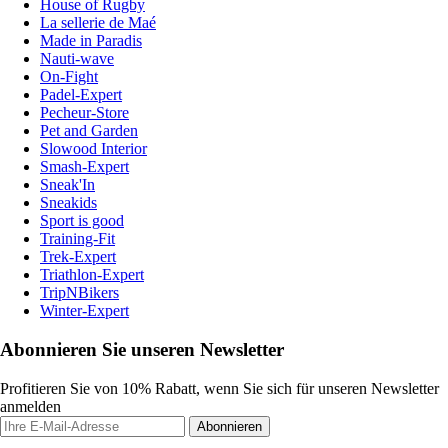
House of Rugby
La sellerie de Maé
Made in Paradis
Nauti-wave
On-Fight
Padel-Expert
Pecheur-Store
Pet and Garden
Slowood Interior
Smash-Expert
Sneak'In
Sneakids
Sport is good
Training-Fit
Trek-Expert
Triathlon-Expert
TripNBikers
Winter-Expert
Abonnieren Sie unseren Newsletter
Profitieren Sie von 10% Rabatt, wenn Sie sich für unseren Newsletter
anmelden
Abonnieren