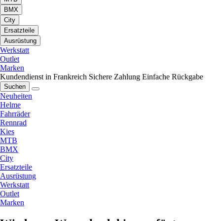
BMX
City
Ersatzteile
Ausrüstung
Werkstatt
Outlet
Marken
Kundendienst in Frankreich
Sichere Zahlung
Einfache Rückgabe
Suchen
Neuheiten
Helme
Fahrräder
Rennrad
Kies
MTB
BMX
City
Ersatzteile
Ausrüstung
Werkstatt
Outlet
Marken