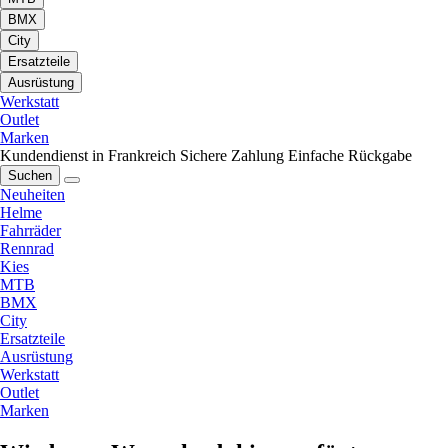
BMX
City
Ersatzteile
Ausrüstung
Werkstatt
Outlet
Marken
Kundendienst in Frankreich
Sichere Zahlung
Einfache Rückgabe
Suchen
Neuheiten
Helme
Fahrräder
Rennrad
Kies
MTB
BMX
City
Ersatzteile
Ausrüstung
Werkstatt
Outlet
Marken