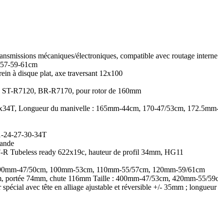
smissions mécaniques/électroniques, compatible avec routage interne de
55-57-59-61cm
rein à disque plat, axe traversant 12x100
e, ST-R7120, BR-R7170, pour rotor de 160mm
e, 50x34T, Longueur du manivelle : 165mm-44cm, 170-47/53cm, 172.
1-24-27-30-34T
mande
-R Tubeless ready 622x19c, hauteur de profil 34mm, HG11
cm, 90mm-47/50cm, 100mm-53cm, 110mm-55/57cm, 120mm-59/61cm
mm, portée 74mm, chute 116mm Taille : 400mm-47/53cm, 420mm-55/
er spécial avec tête en alliage ajustable et réversible +/- 35mm ; l