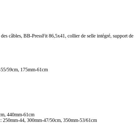
s câbles, BB-PressFit 86,5x41, collier de selle intégré, support de
5mm-55/59cm, 175mm-61cm
59cm, 440mm-61cm
ongueur : 250mm-44, 300mm-47/50cm, 350mm-53/61cm