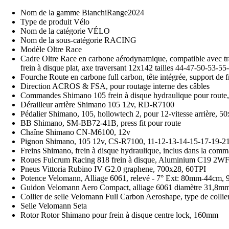
Nom de la gamme BianchiRange2024
Type de produit Vélo
Nom de la catégorie VÉLO
Nom de la sous-catégorie RACING
Modèle Oltre Race
Cadre Oltre Race en carbone aérodynamique, compatible avec tran
frein à disque plat, axe traversant 12x142 tailles 44-47-50-53-
Fourche Route en carbone full carbon, tête intégrée, support de f
Direction ACROS & FSA, pour routage interne des câbles
Commandes Shimano 105 frein à disque hydraulique pour rout
Dérailleur arrière Shimano 105 12v, RD-R7100
Pédalier Shimano, 105, hollowtech 2, pour 12-vitesse arrièr
BB Shimano, SM-BB72-41B, press fit pour route
Chaîne Shimano CN-M6100, 12v
Pignon Shimano, 105 12v, CS-R7100, 11-12-13-14-15-17-19-2
Freins Shimano, frein à disque hydraulique, inclus dans la com
Roues Fulcrum Racing 818 frein à disque, Aluminium C19 2WF
Pneus Vittoria Rubino IV G2.0 graphene, 700x28, 60TPI
Potence Velomann, Alliage 6061, relevé - 7° Ext: 80mm-44
Guidon Velomann Aero Compact, alliage 6061 diamètre 31,8
Collier de selle Velomann Full Carbon Aeroshape, type de colli
Selle Velomann Seta
Rotor Rotor Shimano pour frein à disque centre lock, 160mm