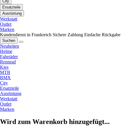
City
Ersatzteile
Ausrüstung
Werkstatt
Outlet
Marken
Kundendienst in Frankreich
Sichere Zahlung
Einfache Rückgabe
Suchen
Neuheiten
Helme
Fahrräder
Rennrad
Kies
MTB
BMX
City
Ersatzteile
Ausrüstung
Werkstatt
Outlet
Marken
Wird zum Warenkorb hinzugefügt...