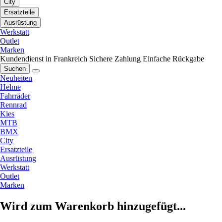
City
Ersatzteile
Ausrüstung
Werkstatt
Outlet
Marken
Kundendienst in Frankreich
Sichere Zahlung
Einfache Rückgabe
Suchen
Neuheiten
Helme
Fahrräder
Rennrad
Kies
MTB
BMX
City
Ersatzteile
Ausrüstung
Werkstatt
Outlet
Marken
Wird zum Warenkorb hinzugefügt...