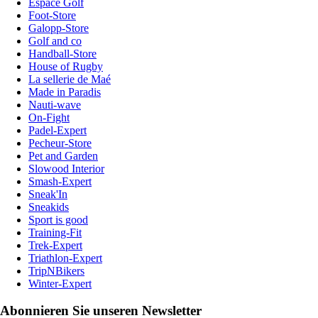
Espace Golf
Foot-Store
Galopp-Store
Golf and co
Handball-Store
House of Rugby
La sellerie de Maé
Made in Paradis
Nauti-wave
On-Fight
Padel-Expert
Pecheur-Store
Pet and Garden
Slowood Interior
Smash-Expert
Sneak'In
Sneakids
Sport is good
Training-Fit
Trek-Expert
Triathlon-Expert
TripNBikers
Winter-Expert
Abonnieren Sie unseren Newsletter