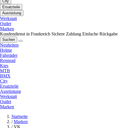
City
Ersatzteile
Ausrüstung
Werkstatt
Outlet
Marken
Kundendienst in Frankreich
Sichere Zahlung
Einfache Rückgabe
Suchen
Neuheiten
Helme
Fahrräder
Rennrad
Kies
MTB
BMX
City
Ersatzteile
Ausrüstung
Werkstatt
Outlet
Marken
Startseite
/
Marken
/
VK