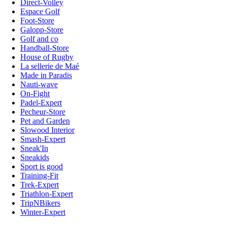
Direct-Volley
Espace Golf
Foot-Store
Galopp-Store
Golf and co
Handball-Store
House of Rugby
La sellerie de Maé
Made in Paradis
Nauti-wave
On-Fight
Padel-Expert
Pecheur-Store
Pet and Garden
Slowood Interior
Smash-Expert
Sneak'In
Sneakids
Sport is good
Training-Fit
Trek-Expert
Triathlon-Expert
TripNBikers
Winter-Expert