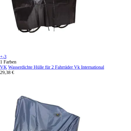
+-3
1 Farben
VK
Wasserdichte Hülle für 2 Fahrräder Vk International
29,38 €