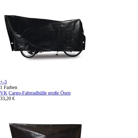
+-3
1 Farben
VK
Cargo-Fahrradhülle große Ösen
33,20 €