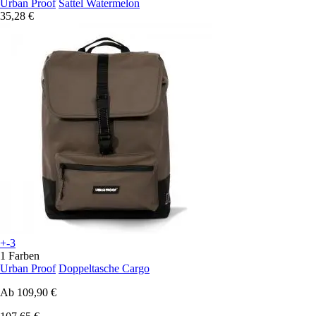
Urban Proof
Sattel Watermelon
35,28 €
+-3
1 Farben
Urban Proof
Doppeltasche Cargo
Ab
109,90 €