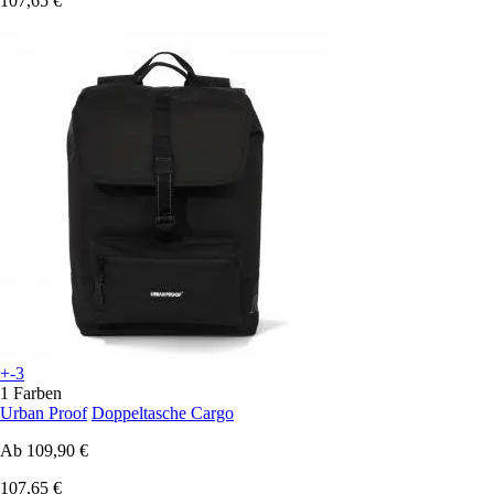
107,65 €
+-3
1 Farben
Urban Proof
Doppeltasche Cargo
Ab
109,90 €
107,65 €