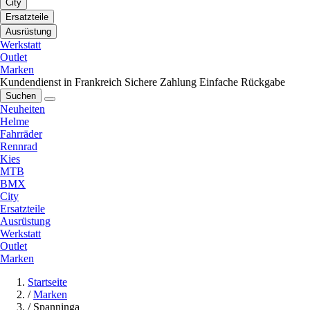
City
Ersatzteile
Ausrüstung
Werkstatt
Outlet
Marken
Kundendienst in Frankreich
Sichere Zahlung
Einfache Rückgabe
Suchen
Neuheiten
Helme
Fahrräder
Rennrad
Kies
MTB
BMX
City
Ersatzteile
Ausrüstung
Werkstatt
Outlet
Marken
Startseite
/
Marken
/
Spanninga