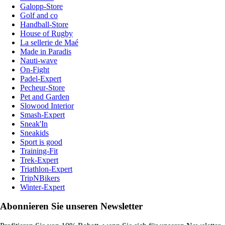
Galopp-Store
Golf and co
Handball-Store
House of Rugby
La sellerie de Maé
Made in Paradis
Nauti-wave
On-Fight
Padel-Expert
Pecheur-Store
Pet and Garden
Slowood Interior
Smash-Expert
Sneak'In
Sneakids
Sport is good
Training-Fit
Trek-Expert
Triathlon-Expert
TripNBikers
Winter-Expert
Abonnieren Sie unseren Newsletter