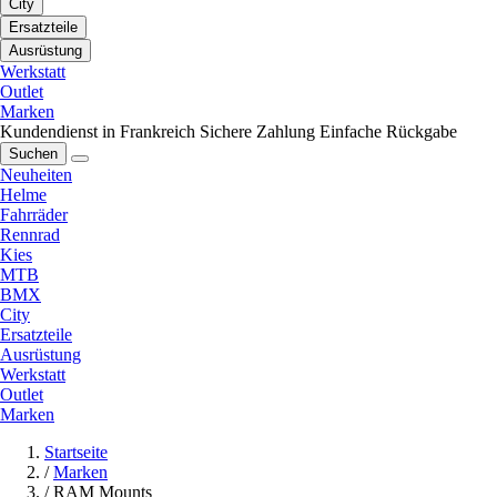
City
Ersatzteile
Ausrüstung
Werkstatt
Outlet
Marken
Kundendienst in Frankreich
Sichere Zahlung
Einfache Rückgabe
Suchen
Neuheiten
Helme
Fahrräder
Rennrad
Kies
MTB
BMX
City
Ersatzteile
Ausrüstung
Werkstatt
Outlet
Marken
Startseite
/
Marken
/
RAM Mounts