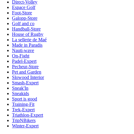
Direct-Volley
Espace Golf
Foot-Store
Galopp-Store
Golf and co
Handball-Store
House of Rugby
La sellerie de Maé
Made in Paradis
Nauti-wave
On-Fight
Padel-Expert
Pecheur-Store
Pet and Garden
Slowood Interior
Smash-Expert
Sneak'In
Sneakids
Sport is good
Training-Fit
Trek-Expert
Triathlon-Expert
TripNBikers
Winter-Expert