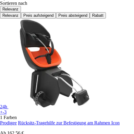
Sortieren nach
Relevanz
Relevanz
Preis aufsteigend
Preis absteigend
Rabatt
24h
+-3
1 Farben
Prodigee
Rücksitz-Tragehilfe zur Befestigung am Rahmen Icon
Ab
162,56 €