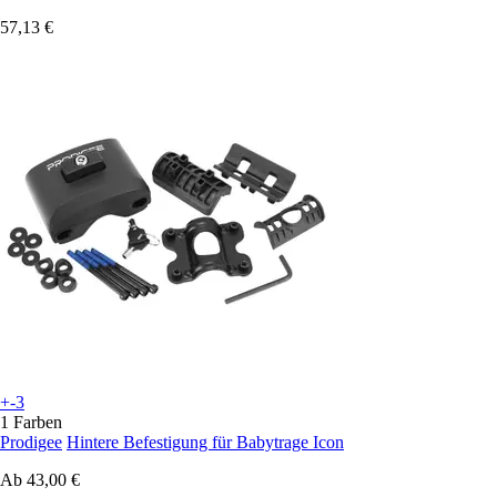
57,13 €
+-3
1 Farben
Prodigee
Hintere Befestigung für Babytrage Icon
Ab
43,00 €