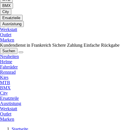
BMX
City
Ersatzteile
Ausrüstung
Werkstatt
Outlet
Marken
Kundendienst in Frankreich
Sichere Zahlung
Einfache Rückgabe
Suchen
Neuheiten
Helme
Fahrräder
Rennrad
Kies
MTB
BMX
City
Ersatzteile
Ausrüstung
Werkstatt
Outlet
Marken
Startseite