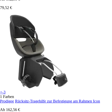
79,52 €
+-3
1 Farben
Prodigee
Rücksitz-Tragehilfe zur Befestigung am Rahmen Icon
Ab
162,56 €