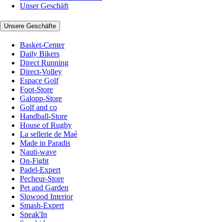
Unser Geschäft
Unsere Geschäfte
Basket-Center
Daily Bikers
Direct Running
Direct-Volley
Espace Golf
Foot-Store
Galopp-Store
Golf and co
Handball-Store
House of Rugby
La sellerie de Maé
Made in Paradis
Nauti-wave
On-Fight
Padel-Expert
Pecheur-Store
Pet and Garden
Slowood Interior
Smash-Expert
Sneak'In