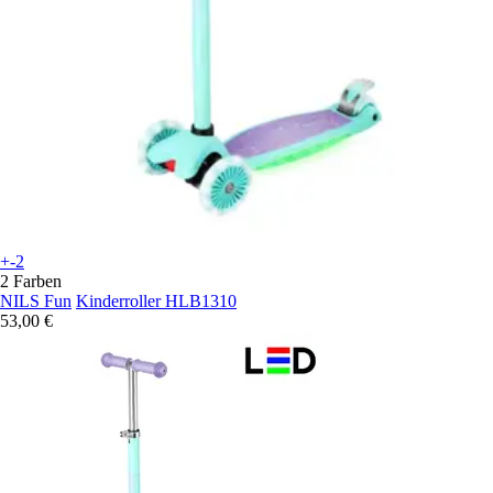
+-2
2 Farben
NILS Fun
Kinderroller HLB1310
53,00 €