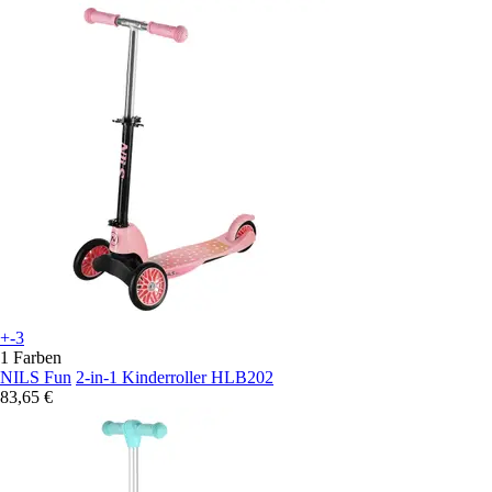
+-3
1 Farben
NILS Fun
2-in-1 Kinderroller HLB202
83,65 €