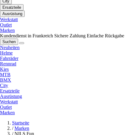
City
Ersatzteile
Ausrüstung
Werkstatt
Outlet
Marken
Kundendienst in Frankreich
Sichere Zahlung
Einfache Rückgabe
Suchen
Neuheiten
Helme
Fahrräder
Rennrad
Kies
MTB
BMX
City
Ersatzteile
Ausrüstung
Werkstatt
Outlet
Marken
Startseite
/
Marken
/
NILS Fun