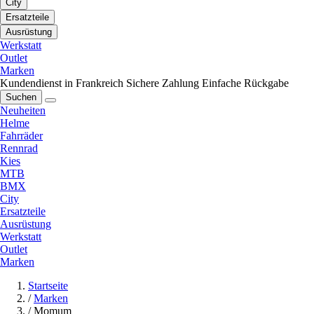
City
Ersatzteile
Ausrüstung
Werkstatt
Outlet
Marken
Kundendienst in Frankreich
Sichere Zahlung
Einfache Rückgabe
Suchen
Neuheiten
Helme
Fahrräder
Rennrad
Kies
MTB
BMX
City
Ersatzteile
Ausrüstung
Werkstatt
Outlet
Marken
Startseite
/
Marken
/
Momum