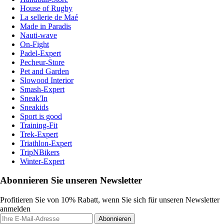
House of Rugby
La sellerie de Maé
Made in Paradis
Nauti-wave
On-Fight
Padel-Expert
Pecheur-Store
Pet and Garden
Slowood Interior
Smash-Expert
Sneak'In
Sneakids
Sport is good
Training-Fit
Trek-Expert
Triathlon-Expert
TripNBikers
Winter-Expert
Abonnieren Sie unseren Newsletter
Profitieren Sie von 10% Rabatt, wenn Sie sich für unseren Newsletter
anmelden
Abonnieren