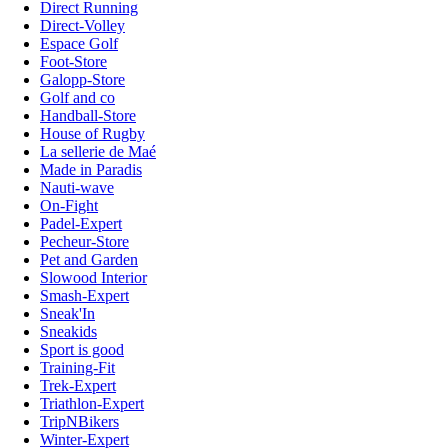
Direct Running
Direct-Volley
Espace Golf
Foot-Store
Galopp-Store
Golf and co
Handball-Store
House of Rugby
La sellerie de Maé
Made in Paradis
Nauti-wave
On-Fight
Padel-Expert
Pecheur-Store
Pet and Garden
Slowood Interior
Smash-Expert
Sneak'In
Sneakids
Sport is good
Training-Fit
Trek-Expert
Triathlon-Expert
TripNBikers
Winter-Expert