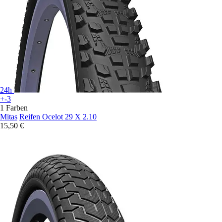
24h
+-3
1 Farben
Mitas
Reifen Ocelot 29 X 2.10
15,50 €