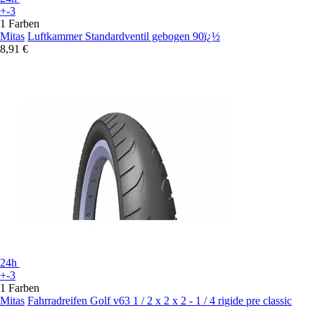
+-3
1 Farben
Mitas
Luftkammer Standardventil gebogen 90ï¿½
8,91 €
24h
+-3
1 Farben
Mitas
Fahrradreifen Golf v63 1 / 2 x 2 x 2 - 1 / 4 rigide pre classic