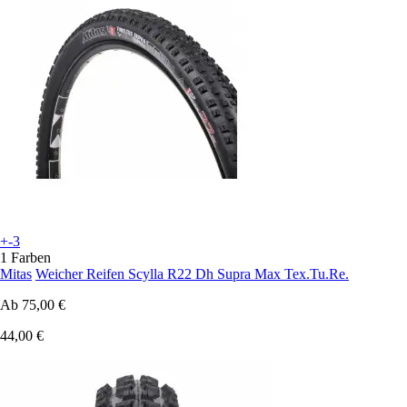
+-3
1 Farben
Mitas
Weicher Reifen Scylla R22 Dh Supra Max Tex.Tu.Re.
Ab
75,00 €
44,00 €