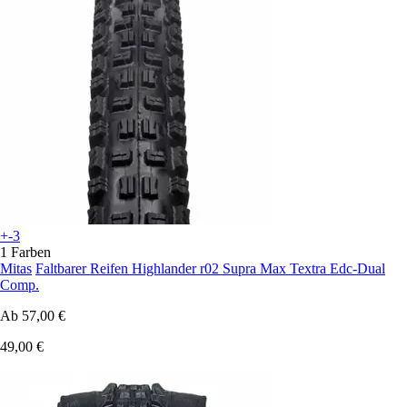
+-3
1 Farben
Mitas
Faltbarer Reifen Highlander r02 Supra Max Textra Edc-Dual
Comp.
Ab
57,00 €
49,00 €