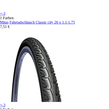
+-3
1 Farben
Mitas
Fahrradschlauch Classic city 26 x 1.1-1.75
7,51 €
+-3