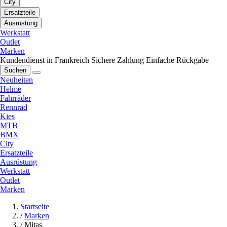
City
Ersatzteile
Ausrüstung
Werkstatt
Outlet
Marken
Kundendienst in Frankreich
Sichere Zahlung
Einfache Rückgabe
Suchen
Neuheiten
Helme
Fahrräder
Rennrad
Kies
MTB
BMX
City
Ersatzteile
Ausrüstung
Werkstatt
Outlet
Marken
Startseite
/
Marken
/
Mitas