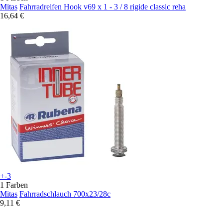
Mitas
Fahrradreifen Hook v69 x 1 - 3 / 8 rigide classic reha
16,64 €
+-3
1 Farben
Mitas
Fahrradschlauch 700x23/28c
9,11 €