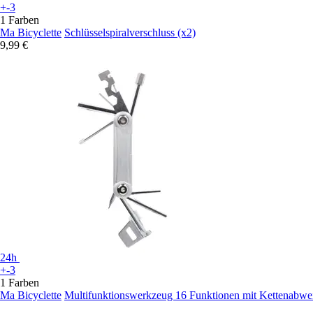
+-3
1 Farben
Ma Bicyclette
Schlüsselspiralverschluss (x2)
9,99 €
24h
+-3
1 Farben
Ma Bicyclette
Multifunktionswerkzeug 16 Funktionen mit Kettenabwei