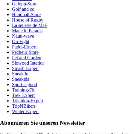
Galopp-Store
Golf and co
Handball-Store
House of Rugby
La sellerie de Maé
Made in Paradis
Nauti-wave
On-Fight
Padel-Expert
Pecheur-Store
Pet and Garden
Slowood Interior
Smash-Expert
Sneak'In
Sneakids
Sport is good
Training-Fit
Trek-Expert
Triathlon-Expert
TripNBikers
Winter-Expert
Abonnieren Sie unseren Newsletter