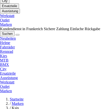
City
Ersatzteile
Ausrüstung
Werkstatt
Outlet
Marken
Kundendienst in Frankreich
Sichere Zahlung
Einfache Rückgabe
Suchen
Neuheiten
Helme
Fahrräder
Rennrad
Kies
MTB
BMX
City
Ersatzteile
Ausrüstung
Werkstatt
Outlet
Marken
Startseite
/
Marken
/
Ksix