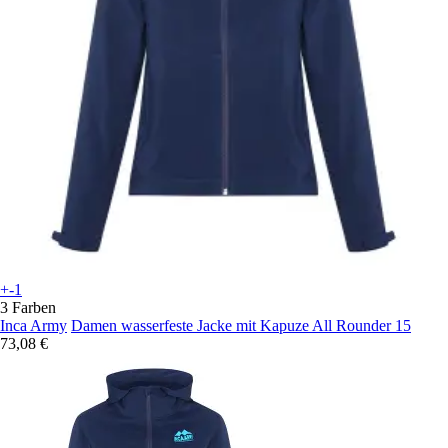
+-1
3 Farben
Inca Army
Damen wasserfeste Jacke mit Kapuze All Rounder 15
73,08 €