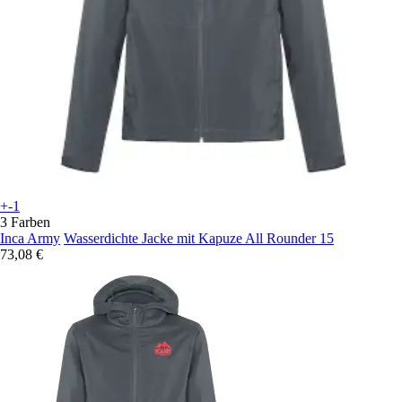
+-1
3 Farben
Inca Army
Wasserdichte Jacke mit Kapuze All Rounder 15
73,08 €