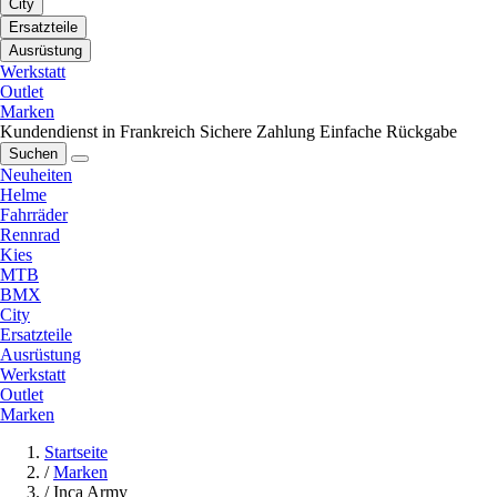
City
Ersatzteile
Ausrüstung
Werkstatt
Outlet
Marken
Kundendienst in Frankreich
Sichere Zahlung
Einfache Rückgabe
Suchen
Neuheiten
Helme
Fahrräder
Rennrad
Kies
MTB
BMX
City
Ersatzteile
Ausrüstung
Werkstatt
Outlet
Marken
Startseite
/
Marken
/
Inca Army