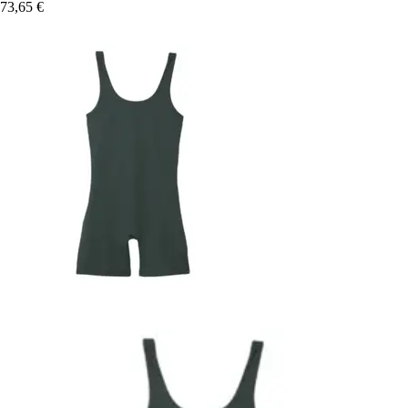
73,65 €