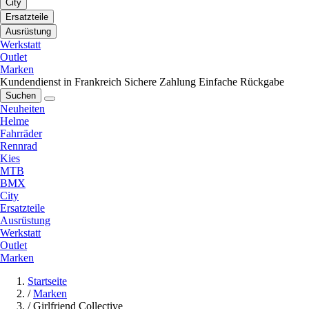
City
Ersatzteile
Ausrüstung
Werkstatt
Outlet
Marken
Kundendienst in Frankreich
Sichere Zahlung
Einfache Rückgabe
Suchen
Neuheiten
Helme
Fahrräder
Rennrad
Kies
MTB
BMX
City
Ersatzteile
Ausrüstung
Werkstatt
Outlet
Marken
Startseite
/
Marken
/
Girlfriend Collective