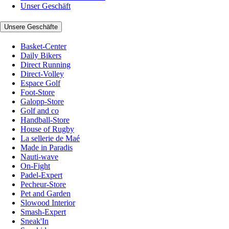
Unser Geschäft
Unsere Geschäfte
Basket-Center
Daily Bikers
Direct Running
Direct-Volley
Espace Golf
Foot-Store
Galopp-Store
Golf and co
Handball-Store
House of Rugby
La sellerie de Maé
Made in Paradis
Nauti-wave
On-Fight
Padel-Expert
Pecheur-Store
Pet and Garden
Slowood Interior
Smash-Expert
Sneak'In