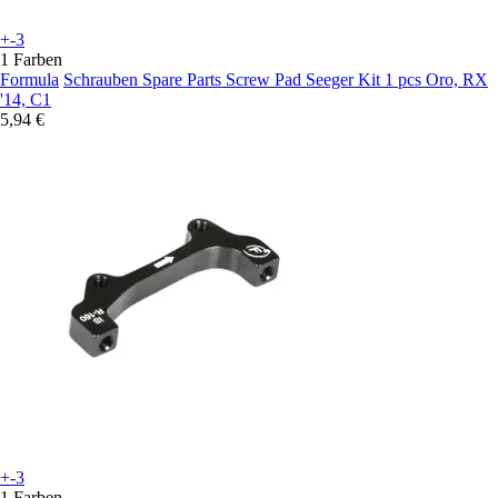
+-3
1 Farben
Formula
Schrauben Spare Parts Screw Pad Seeger Kit 1 pcs Oro, RX
'14, C1
5,94 €
+-3
1 Farben