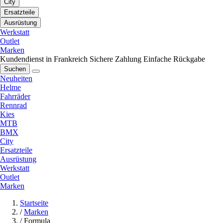
City
Ersatzteile
Ausrüstung
Werkstatt
Outlet
Marken
Kundendienst in Frankreich
Sichere Zahlung
Einfache Rückgabe
Suchen
Neuheiten
Helme
Fahrräder
Rennrad
Kies
MTB
BMX
City
Ersatzteile
Ausrüstung
Werkstatt
Outlet
Marken
Startseite
/
Marken
/
Formula