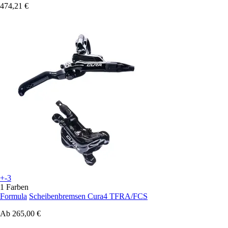
474,21 €
+-3
1 Farben
Formula
Scheibenbremsen Cura4 TFRA/FCS
Ab
265,00 €