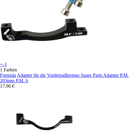
+-3
1 Farben
Formula
Adapter für die Vorderradbremse Spare Parts Adaptor P.M.
203mm P.M. 6
17,96 €