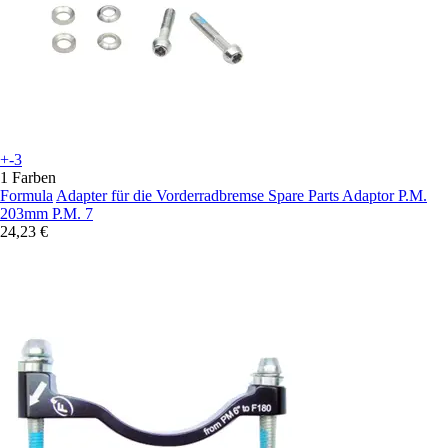
+-3
1 Farben
Formula
Adapter für die Vorderradbremse Spare Parts Adaptor P.M.
203mm P.M. 7
24,23 €