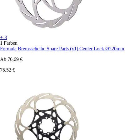
+-3
1 Farben
Formula
Bremsscheibe Spare Parts (x1) Center Lock Ø220mm
Ab
76,69 €
75,52 €