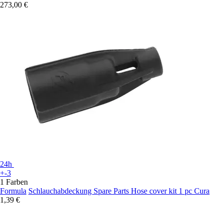
273,00 €
24h
+-3
1 Farben
Formula
Schlauchabdeckung Spare Parts Hose cover kit 1 pc Cura
1,39 €