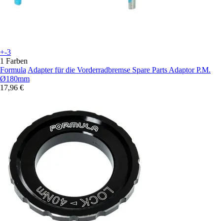
+-3
1 Farben
Formula
Adapter für die Vorderradbremse Spare Parts Adaptor P.M.
Ø180mm
17,96 €