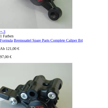
+-3
1 Farben
Formula
Bremssattel Spare Parts Complete Caliper B4
Ab
121,00 €
97,00 €