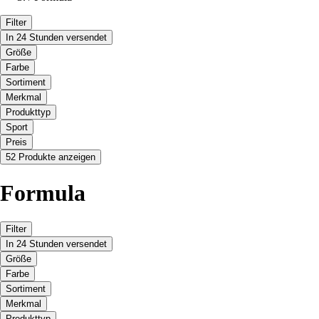
Filter
In 24 Stunden versendet
Größe
Farbe
Sortiment
Merkmal
Produkttyp
Sport
Preis
52 Produkte anzeigen
Formula
Filter
In 24 Stunden versendet
Größe
Farbe
Sortiment
Merkmal
Produkttyp