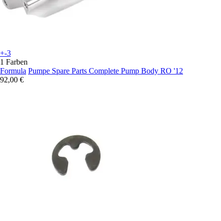
+-3
1 Farben
Formula
Pumpe Spare Parts Complete Pump Body RO '12
92,00 €