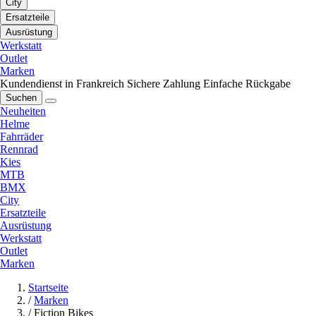
City
Ersatzteile
Ausrüstung
Werkstatt
Outlet
Marken
Kundendienst in Frankreich
Sichere Zahlung
Einfache Rückgabe
Suchen
Neuheiten
Helme
Fahrräder
Rennrad
Kies
MTB
BMX
City
Ersatzteile
Ausrüstung
Werkstatt
Outlet
Marken
Startseite
/
Marken
/
Fiction Bikes