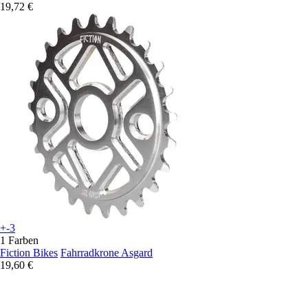
19,72 €
+-3
1 Farben
Fiction Bikes
Fahrradkrone Asgard
19,60 €