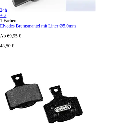
24h
+-3
1 Farben
Elvedes
Bremsmantel mit Liner Ø5,0mm
Ab
69,95 €
48,50 €