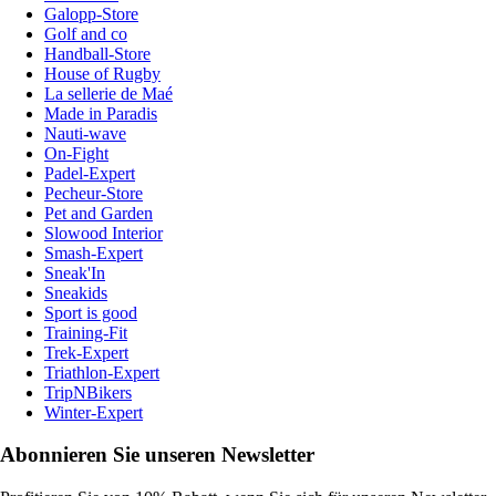
Galopp-Store
Golf and co
Handball-Store
House of Rugby
La sellerie de Maé
Made in Paradis
Nauti-wave
On-Fight
Padel-Expert
Pecheur-Store
Pet and Garden
Slowood Interior
Smash-Expert
Sneak'In
Sneakids
Sport is good
Training-Fit
Trek-Expert
Triathlon-Expert
TripNBikers
Winter-Expert
Abonnieren Sie unseren Newsletter