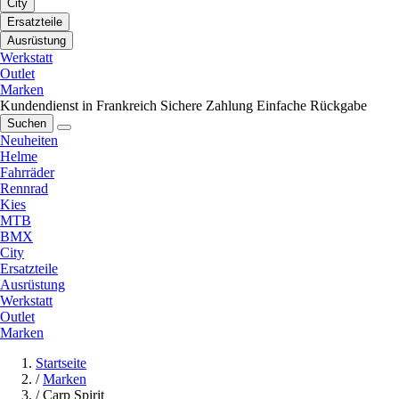
City
Ersatzteile
Ausrüstung
Werkstatt
Outlet
Marken
Kundendienst in Frankreich
Sichere Zahlung
Einfache Rückgabe
Suchen
Neuheiten
Helme
Fahrräder
Rennrad
Kies
MTB
BMX
City
Ersatzteile
Ausrüstung
Werkstatt
Outlet
Marken
Startseite
/
Marken
/
Carp Spirit