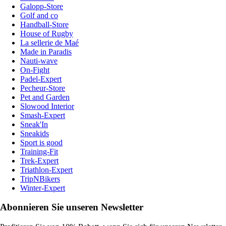
Galopp-Store
Golf and co
Handball-Store
House of Rugby
La sellerie de Maé
Made in Paradis
Nauti-wave
On-Fight
Padel-Expert
Pecheur-Store
Pet and Garden
Slowood Interior
Smash-Expert
Sneak'In
Sneakids
Sport is good
Training-Fit
Trek-Expert
Triathlon-Expert
TripNBikers
Winter-Expert
Abonnieren Sie unseren Newsletter