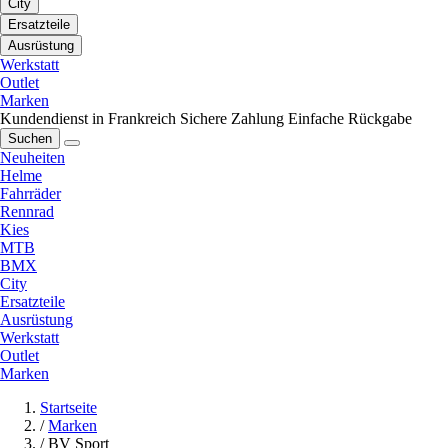
City
Ersatzteile
Ausrüstung
Werkstatt
Outlet
Marken
Kundendienst in Frankreich
Sichere Zahlung
Einfache Rückgabe
Suchen
Neuheiten
Helme
Fahrräder
Rennrad
Kies
MTB
BMX
City
Ersatzteile
Ausrüstung
Werkstatt
Outlet
Marken
Startseite
/
Marken
/
BV Sport