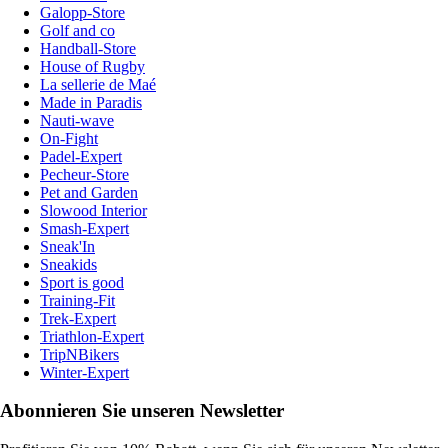
Galopp-Store
Golf and co
Handball-Store
House of Rugby
La sellerie de Maé
Made in Paradis
Nauti-wave
On-Fight
Padel-Expert
Pecheur-Store
Pet and Garden
Slowood Interior
Smash-Expert
Sneak'In
Sneakids
Sport is good
Training-Fit
Trek-Expert
Triathlon-Expert
TripNBikers
Winter-Expert
Abonnieren Sie unseren Newsletter