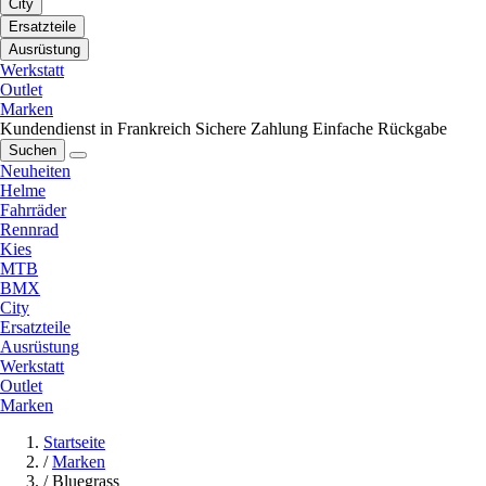
City
Ersatzteile
Ausrüstung
Werkstatt
Outlet
Marken
Kundendienst in Frankreich
Sichere Zahlung
Einfache Rückgabe
Suchen
Neuheiten
Helme
Fahrräder
Rennrad
Kies
MTB
BMX
City
Ersatzteile
Ausrüstung
Werkstatt
Outlet
Marken
Startseite
/
Marken
/
Bluegrass