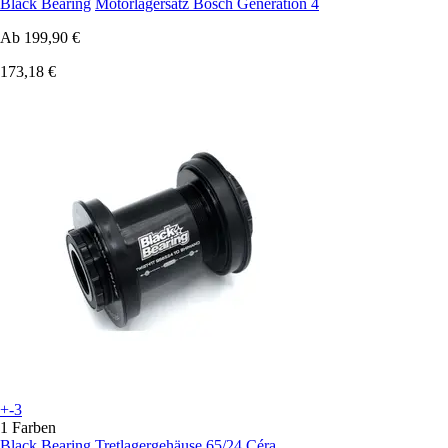
Black Bearing
Motorlagersatz Bosch Generation 4
Ab
199,90 €
173,18 €
+-3
1 Farben
Black Bearing
Tretlagergehäuse 65/24 Céra