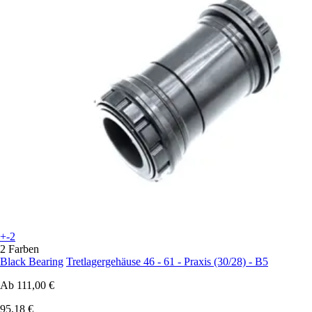
+-2
2 Farben
Black Bearing
Tretlagergehäuse 46 - 61 - Praxis (30/28) - B5
Ab
111,00 €
95,18 €