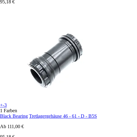
95,18 €
+-3
1 Farben
Black Bearing
Tretlagergehäuse 46 - 61 - D - B5S
Ab
111,00 €
95,18 €