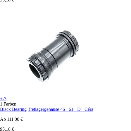
+-3
1 Farben
Black Bearing
Tretlagergehäuse 46 - 61 - D - Céra
Ab
111,00 €
95,18 €