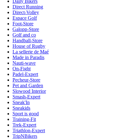
Daily Bikers
Direct Running
Direct-Volley
Espace Golf
Foot-Store
Galopp-Store
Golf and co
Handball-Store
House of Rugby
La sellerie de Maé
Made in Paradis
Nauti-wave
On-Fight
Padel-Expert
Pecheur-Store
Pet and Garden
Slowood Interior
Smash-Expert
Sneak'In
Sneakids
Sport is good
Training-Fit
Trek-Expert
Triathlon-Expert
TripNBikers