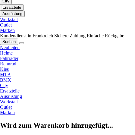
City
Ersatzteile
Ausrüstung
Werkstatt
Outlet
Marken
Kundendienst in Frankreich
Sichere Zahlung
Einfache Rückgabe
Suchen
Neuheiten
Helme
Fahrräder
Rennrad
Kies
MTB
BMX
City
Ersatzteile
Ausrüstung
Werkstatt
Outlet
Marken
Wird zum Warenkorb hinzugefügt...