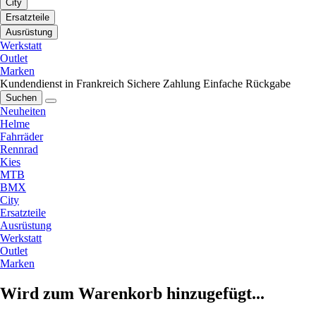
City
Ersatzteile
Ausrüstung
Werkstatt
Outlet
Marken
Kundendienst in Frankreich
Sichere Zahlung
Einfache Rückgabe
Suchen
Neuheiten
Helme
Fahrräder
Rennrad
Kies
MTB
BMX
City
Ersatzteile
Ausrüstung
Werkstatt
Outlet
Marken
Wird zum Warenkorb hinzugefügt...