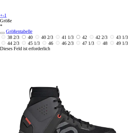
+-1
Größe
*
Größentabelle
38 2/3
40
40 2/3
41 1/3
42
42 2/3
43 1/3
44 2/3
45 1/3
46
46 2/3
47 1/3
48
49 1/3
Dieses Feld ist erforderlich