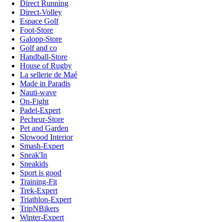
Direct Running
Direct-Volley
Espace Golf
Foot-Store
Galopp-Store
Golf and co
Handball-Store
House of Rugby
La sellerie de Maé
Made in Paradis
Nauti-wave
On-Fight
Padel-Expert
Pecheur-Store
Pet and Garden
Slowood Interior
Smash-Expert
Sneak'In
Sneakids
Sport is good
Training-Fit
Trek-Expert
Triathlon-Expert
TripNBikers
Winter-Expert