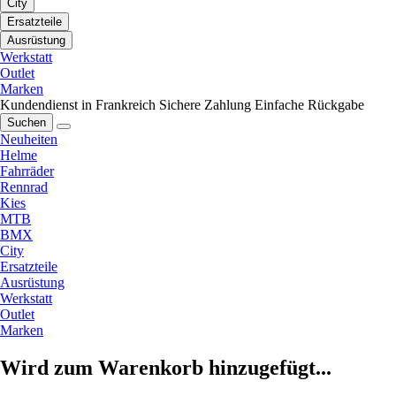
City
Ersatzteile
Ausrüstung
Werkstatt
Outlet
Marken
Kundendienst in Frankreich
Sichere Zahlung
Einfache Rückgabe
Suchen
Neuheiten
Helme
Fahrräder
Rennrad
Kies
MTB
BMX
City
Ersatzteile
Ausrüstung
Werkstatt
Outlet
Marken
Wird zum Warenkorb hinzugefügt...