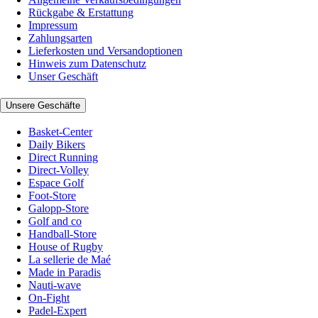
Rückgabe & Erstattung
Impressum
Zahlungsarten
Lieferkosten und Versandoptionen
Hinweis zum Datenschutz
Unser Geschäft
Unsere Geschäfte
Basket-Center
Daily Bikers
Direct Running
Direct-Volley
Espace Golf
Foot-Store
Galopp-Store
Golf and co
Handball-Store
House of Rugby
La sellerie de Maé
Made in Paradis
Nauti-wave
On-Fight
Padel-Expert