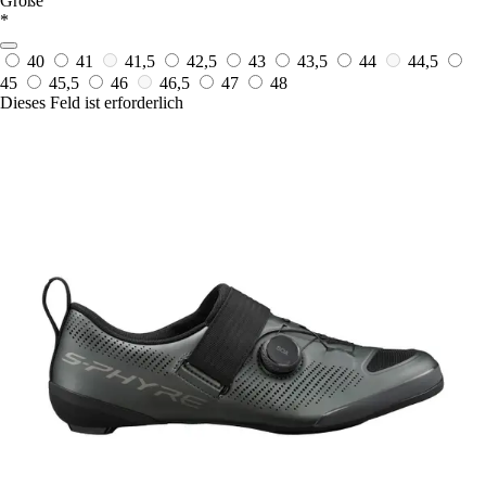
Größe
*
40
41
41,5
42,5
43
43,5
44
44,5
45
45,5
46
46,5
47
48
Dieses Feld ist erforderlich