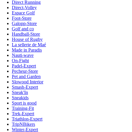
Direct Running
Direct-Volley
Espace Golf
Foot-Store
Galopp-Store
Golf and co
Handball-Store
House of Rugby
La sellerie de Maé
Made in Paradis
Nauti-wave
On-Fight
Padel-Expert
Pecheur-Store
Pet and Garden
Slowood Interior
Smash-Expert
Sneak'In
Sneakids
Sport is good
Training-Fit
Trek-Expert
Triathlon-Expert
TripNBikers
Winter-Expert