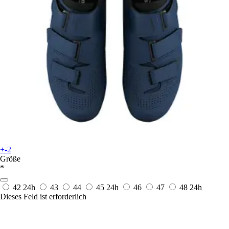
+-2
Größe
*
42
24h
43
44
45
24h
46
47
48
24h
Dieses Feld ist erforderlich