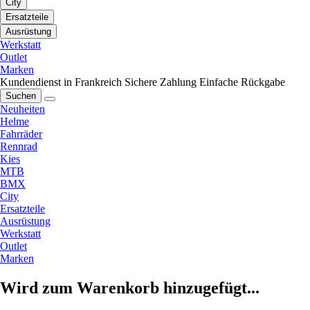
City
Ersatzteile
Ausrüstung
Werkstatt
Outlet
Marken
Kundendienst in Frankreich
Sichere Zahlung
Einfache Rückgabe
Suchen
Neuheiten
Helme
Fahrräder
Rennrad
Kies
MTB
BMX
City
Ersatzteile
Ausrüstung
Werkstatt
Outlet
Marken
Wird zum Warenkorb hinzugefügt...