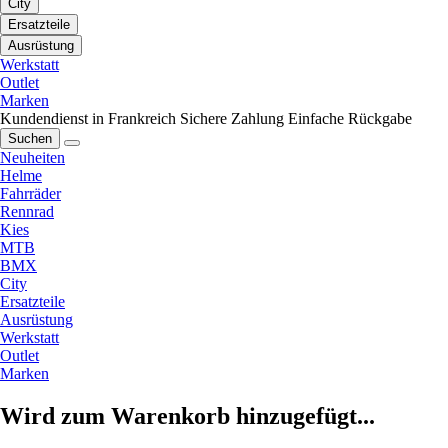
City
Ersatzteile
Ausrüstung
Werkstatt
Outlet
Marken
Kundendienst in Frankreich
Sichere Zahlung
Einfache Rückgabe
Suchen
Neuheiten
Helme
Fahrräder
Rennrad
Kies
MTB
BMX
City
Ersatzteile
Ausrüstung
Werkstatt
Outlet
Marken
Wird zum Warenkorb hinzugefügt...