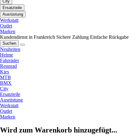
City
Ersatzteile
Ausrüstung
Werkstatt
Outlet
Marken
Kundendienst in Frankreich
Sichere Zahlung
Einfache Rückgabe
Suchen
Neuheiten
Helme
Fahrräder
Rennrad
Kies
MTB
BMX
City
Ersatzteile
Ausrüstung
Werkstatt
Outlet
Marken
Wird zum Warenkorb hinzugefügt...