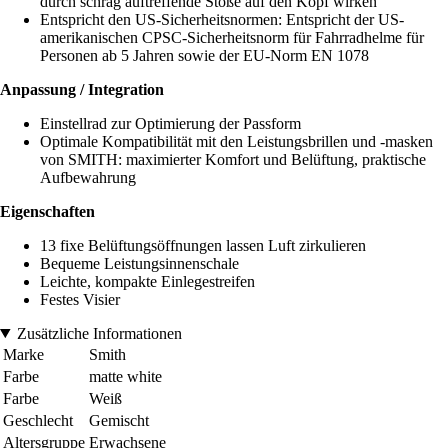
durch schräg auftreffende Stöße auf den Kopf wirken
Entspricht den US-Sicherheitsnormen: Entspricht der US-
amerikanischen CPSC-Sicherheitsnorm für Fahrradhelme für
Personen ab 5 Jahren sowie der EU-Norm EN 1078
Anpassung / Integration
Einstellrad zur Optimierung der Passform
Optimale Kompatibilität mit den Leistungsbrillen und -masken
von SMITH: maximierter Komfort und Belüftung, praktische
Aufbewahrung
Eigenschaften
13 fixe Belüftungsöffnungen lassen Luft zirkulieren
Bequeme Leistungsinnenschale
Leichte, kompakte Einlegestreifen
Festes Visier
Zusätzliche Informationen
Marke
Smith
Farbe
matte white
Farbe
Weiß
Geschlecht
Gemischt
Altersgruppe
Erwachsene