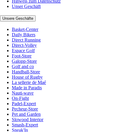
Hinweis zum Datenschutz
Unser Geschäft
Unsere Geschäfte
Basket-Center
Daily Bikers
Direct Running
Direct-Volley
Espace Golf
Foot-Store
Galopp-Store
Golf and co
Handball-Store
House of Rugby
La sellerie de Maé
Made in Paradis
Nauti-wave
On-Fight
Padel-Expert
Pecheur-Store
Pet and Garden
Slowood Interior
Smash-Expert
Sneak'In