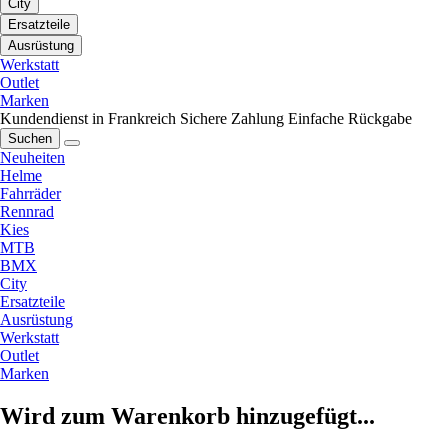
City
Ersatzteile
Ausrüstung
Werkstatt
Outlet
Marken
Kundendienst in Frankreich
Sichere Zahlung
Einfache Rückgabe
Suchen
Neuheiten
Helme
Fahrräder
Rennrad
Kies
MTB
BMX
City
Ersatzteile
Ausrüstung
Werkstatt
Outlet
Marken
Wird zum Warenkorb hinzugefügt...