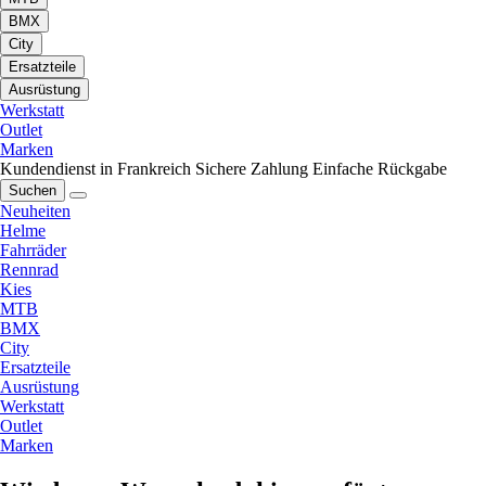
BMX
City
Ersatzteile
Ausrüstung
Werkstatt
Outlet
Marken
Kundendienst in Frankreich
Sichere Zahlung
Einfache Rückgabe
Suchen
Neuheiten
Helme
Fahrräder
Rennrad
Kies
MTB
BMX
City
Ersatzteile
Ausrüstung
Werkstatt
Outlet
Marken