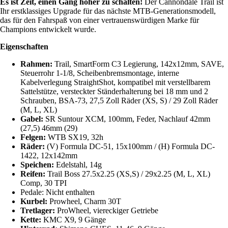
Es ist Zeit, einen Gang höher zu schalten!
Der Cannondale Trail ist
Ihr erstklassiges Upgrade für das nächste MTB-Generationsmodell,
das für den Fahrspaß von einer vertrauenswürdigen Marke für
Champions entwickelt wurde.
Eigenschaften
Rahmen:
Trail, SmartForm C3 Legierung, 142x12mm, SAVE,
Steuerrohr 1-1/8, Scheibenbremsmontage, interne
Kabelverlegung StraightShot, kompatibel mit verstellbarem
Sattelstütze, versteckter Ständerhalterung bei 18 mm und 2
Schrauben, BSA-73, 27,5 Zoll Räder (XS, S) / 29 Zoll Räder
(M, L, XL)
Gabel:
SR Suntour XCM, 100mm, Feder, Nachlauf 42mm
(27,5) 46mm (29)
Felgen:
WTB SX19, 32h
Räder:
(V) Formula DC-51, 15x100mm / (H) Formula DC-
1422, 12x142mm
Speichen:
Edelstahl, 14g
Reifen:
Trail Boss 27.5x2.25 (XS,S) / 29x2.25 (M, L, XL)
Comp, 30 TPI
Pedale: Nicht enthalten
Kurbel:
Prowheel, Charm 30T
Tretlager:
ProWheel, viereckiger Getriebe
Kette:
KMC X9, 9 Gänge