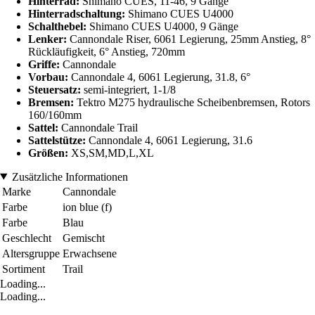
Hinterrad:
Shimano CUES, 11-46, 9 Gänge
Hinterradschaltung:
Shimano CUES U4000
Schalthebel:
Shimano CUES U4000, 9 Gänge
Lenker:
Cannondale Riser, 6061 Legierung, 25mm Anstieg, 8°
Rückläufigkeit, 6° Anstieg, 720mm
Griffe:
Cannondale
Vorbau:
Cannondale 4, 6061 Legierung, 31.8, 6°
Steuersatz:
semi-integriert, 1-1/8
Bremsen:
Tektro M275 hydraulische Scheibenbremsen, Rotors
160/160mm
Sattel:
Cannondale Trail
Sattelstütze:
Cannondale 4, 6061 Legierung, 31.6
Größen:
XS,SM,MD,L,XL
Zusätzliche Informationen
Marke
Cannondale
Farbe
ion blue (f)
Farbe
Blau
Geschlecht
Gemischt
Altersgruppe
Erwachsene
Sortiment
Trail
Loading...
Loading...