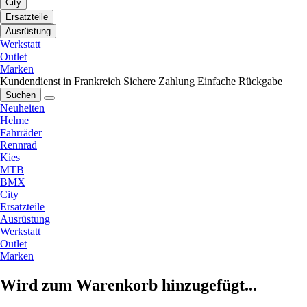
City
Ersatzteile
Ausrüstung
Werkstatt
Outlet
Marken
Kundendienst in Frankreich
Sichere Zahlung
Einfache Rückgabe
Suchen
Neuheiten
Helme
Fahrräder
Rennrad
Kies
MTB
BMX
City
Ersatzteile
Ausrüstung
Werkstatt
Outlet
Marken
Wird zum Warenkorb hinzugefügt...