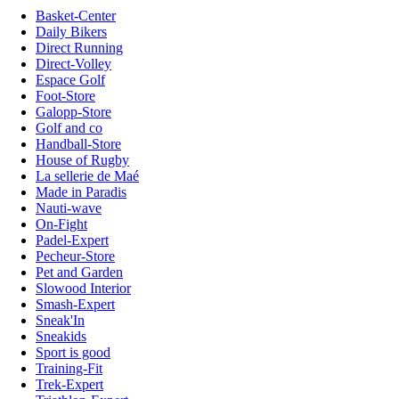
Basket-Center
Daily Bikers
Direct Running
Direct-Volley
Espace Golf
Foot-Store
Galopp-Store
Golf and co
Handball-Store
House of Rugby
La sellerie de Maé
Made in Paradis
Nauti-wave
On-Fight
Padel-Expert
Pecheur-Store
Pet and Garden
Slowood Interior
Smash-Expert
Sneak'In
Sneakids
Sport is good
Training-Fit
Trek-Expert