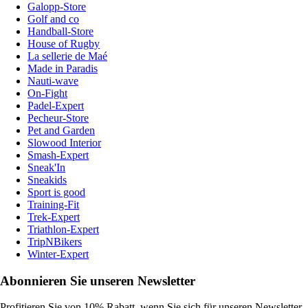
Galopp-Store
Golf and co
Handball-Store
House of Rugby
La sellerie de Maé
Made in Paradis
Nauti-wave
On-Fight
Padel-Expert
Pecheur-Store
Pet and Garden
Slowood Interior
Smash-Expert
Sneak'In
Sneakids
Sport is good
Training-Fit
Trek-Expert
Triathlon-Expert
TripNBikers
Winter-Expert
Abonnieren Sie unseren Newsletter
Profitieren Sie von 10% Rabatt, wenn Sie sich für unseren Newsletter