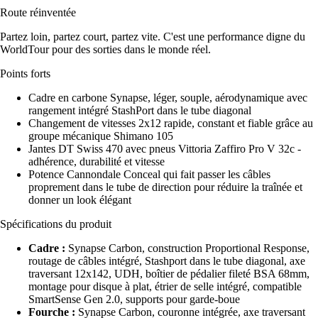
Route réinventée
Partez loin, partez court, partez vite. C'est une performance digne du
WorldTour pour des sorties dans le monde réel.
Points forts
Cadre en carbone Synapse, léger, souple, aérodynamique avec
rangement intégré StashPort dans le tube diagonal
Changement de vitesses 2x12 rapide, constant et fiable grâce au
groupe mécanique Shimano 105
Jantes DT Swiss 470 avec pneus Vittoria Zaffiro Pro V 32c -
adhérence, durabilité et vitesse
Potence Cannondale Conceal qui fait passer les câbles
proprement dans le tube de direction pour réduire la traînée et
donner un look élégant
Spécifications du produit
Cadre :
Synapse Carbon, construction Proportional Response,
routage de câbles intégré, Stashport dans le tube diagonal, axe
traversant 12x142, UDH, boîtier de pédalier fileté BSA 68mm,
montage pour disque à plat, étrier de selle intégré, compatible
SmartSense Gen 2.0, supports pour garde-boue
Fourche :
Synapse Carbon, couronne intégrée, axe traversant