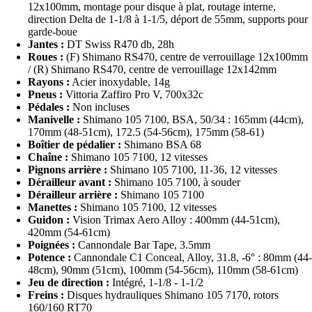
12x100mm, montage pour disque à plat, routage interne,
direction Delta de 1-1/8 à 1-1/5, déport de 55mm, supports pour
garde-boue
Jantes :
DT Swiss R470 db, 28h
Roues :
(F) Shimano RS470, centre de verrouillage 12x100mm
/ (R) Shimano RS470, centre de verrouillage 12x142mm
Rayons :
Acier inoxydable, 14g
Pneus :
Vittoria Zaffiro Pro V, 700x32c
Pédales :
Non incluses
Manivelle :
Shimano 105 7100, BSA, 50/34 : 165mm (44cm),
170mm (48-51cm), 172.5 (54-56cm), 175mm (58-61)
Boîtier de pédalier :
Shimano BSA 68
Chaîne :
Shimano 105 7100, 12 vitesses
Pignons arrière :
Shimano 105 7100, 11-36, 12 vitesses
Dérailleur avant :
Shimano 105 7100, à souder
Dérailleur arrière :
Shimano 105 7100
Manettes :
Shimano 105 7100, 12 vitesses
Guidon :
Vision Trimax Aero Alloy : 400mm (44-51cm),
420mm (54-61cm)
Poignées :
Cannondale Bar Tape, 3.5mm
Potence :
Cannondale C1 Conceal, Alloy, 31.8, -6° : 80mm (44-
48cm), 90mm (51cm), 100mm (54-56cm), 110mm (58-61cm)
Jeu de direction :
Intégré, 1-1/8 - 1-1/2
Freins :
Disques hydrauliques Shimano 105 7170, rotors
160/160 RT70