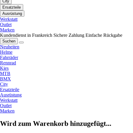
City
Ersatzteile
Ausrüstung
Werkstatt
Outlet
Marken
Kundendienst in Frankreich
Sichere Zahlung
Einfache Rückgabe
Suchen
Neuheiten
Helme
Fahrräder
Rennrad
Kies
MTB
BMX
City
Ersatzteile
Ausrüstung
Werkstatt
Outlet
Marken
Wird zum Warenkorb hinzugefügt...