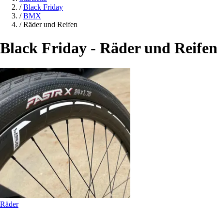
/
Black Friday
/
BMX
/
Räder und Reifen
Black Friday - Räder und Reife
Räder