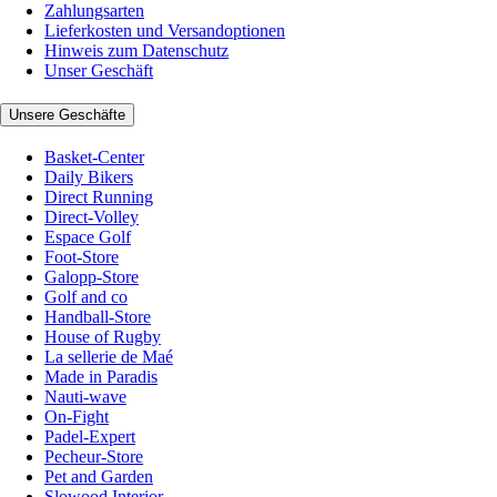
Zahlungsarten
Lieferkosten und Versandoptionen
Hinweis zum Datenschutz
Unser Geschäft
Unsere Geschäfte
Basket-Center
Daily Bikers
Direct Running
Direct-Volley
Espace Golf
Foot-Store
Galopp-Store
Golf and co
Handball-Store
House of Rugby
La sellerie de Maé
Made in Paradis
Nauti-wave
On-Fight
Padel-Expert
Pecheur-Store
Pet and Garden
Slowood Interior