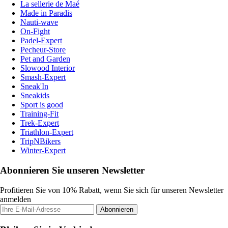
La sellerie de Maé
Made in Paradis
Nauti-wave
On-Fight
Padel-Expert
Pecheur-Store
Pet and Garden
Slowood Interior
Smash-Expert
Sneak'In
Sneakids
Sport is good
Training-Fit
Trek-Expert
Triathlon-Expert
TripNBikers
Winter-Expert
Abonnieren Sie unseren Newsletter
Profitieren Sie von 10% Rabatt, wenn Sie sich für unseren Newsletter
anmelden
Abonnieren