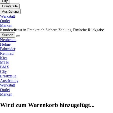
City
Ersatzteile
Ausrüstung
Werkstatt
Outlet
Marken
Kundendienst in Frankreich
Sichere Zahlung
Einfache Rückgabe
Suchen
Neuheiten
Helme
Fahrräder
Rennrad
Kies
MTB
BMX
City
Ersatzteile
Ausrüstung
Werkstatt
Outlet
Marken
Wird zum Warenkorb hinzugefügt...