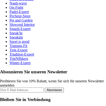
Nauti-wave
On-Fight
Padel-Expert
Pecheur-Store
Pet and Garden
Slowood Interior
Smash-Expert
Sneak'In
Sneakids
Sport is good
Training-Fit
Trek-Expert
Triathlon-Expert
TripNBikers
Winter-Expert
Abonnieren Sie unseren Newsletter
Profitieren Sie von 10% Rabatt, wenn Sie sich für unseren Newsletter
anmelden
Abonnieren
Bleiben Sie in Verbindung