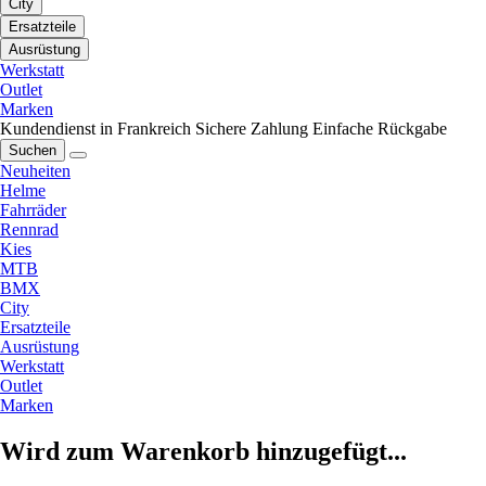
City
Ersatzteile
Ausrüstung
Werkstatt
Outlet
Marken
Kundendienst in Frankreich
Sichere Zahlung
Einfache Rückgabe
Suchen
Neuheiten
Helme
Fahrräder
Rennrad
Kies
MTB
BMX
City
Ersatzteile
Ausrüstung
Werkstatt
Outlet
Marken
Wird zum Warenkorb hinzugefügt...