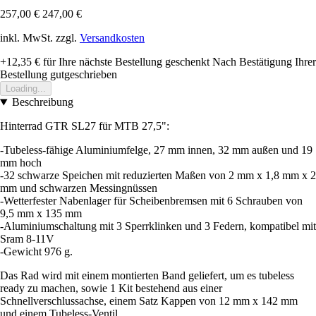
257,00 €
247,00 €
inkl. MwSt. zzgl.
Versandkosten
+12,35 €
für Ihre nächste Bestellung geschenkt
Nach Bestätigung Ihrer
Bestellung gutgeschrieben
Loading...
Beschreibung
Hinterrad GTR SL27 für MTB 27,5":
-Tubeless-fähige Aluminiumfelge, 27 mm innen, 32 mm außen und 19
mm hoch
-32 schwarze Speichen mit reduzierten Maßen von 2 mm x 1,8 mm x 2
mm und schwarzen Messingnüssen
-Wetterfester Nabenlager für Scheibenbremsen mit 6 Schrauben von
9,5 mm x 135 mm
-Aluminiumschaltung mit 3 Sperrklinken und 3 Federn, kompatibel mit
Sram 8-11V
-Gewicht 976 g.
Das Rad wird mit einem montierten Band geliefert, um es tubeless
ready zu machen, sowie 1 Kit bestehend aus einer
Schnellverschlussachse, einem Satz Kappen von 12 mm x 142 mm
und einem Tubeless-Ventil.