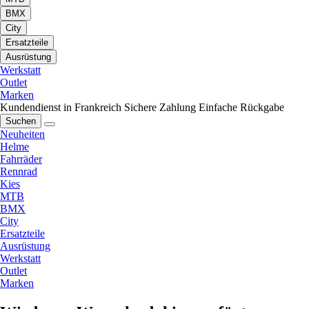
BMX
City
Ersatzteile
Ausrüstung
Werkstatt
Outlet
Marken
Kundendienst in Frankreich
Sichere Zahlung
Einfache Rückgabe
Suchen
Neuheiten
Helme
Fahrräder
Rennrad
Kies
MTB
BMX
City
Ersatzteile
Ausrüstung
Werkstatt
Outlet
Marken