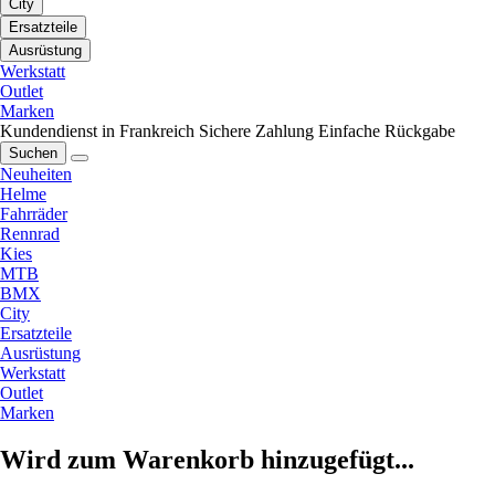
City
Ersatzteile
Ausrüstung
Werkstatt
Outlet
Marken
Kundendienst in Frankreich
Sichere Zahlung
Einfache Rückgabe
Suchen
Neuheiten
Helme
Fahrräder
Rennrad
Kies
MTB
BMX
City
Ersatzteile
Ausrüstung
Werkstatt
Outlet
Marken
Wird zum Warenkorb hinzugefügt...