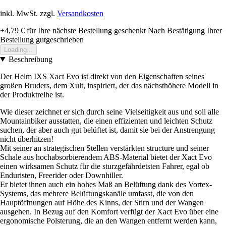
inkl. MwSt. zzgl.
Versandkosten
+4,79 €
für Ihre nächste Bestellung geschenkt
Nach Bestätigung Ihrer
Bestellung gutgeschrieben
Loading...
Beschreibung
Der Helm IXS Xact Evo ist direkt von den Eigenschaften seines
großen Bruders, dem Xult, inspiriert, der das nächsthöhere Modell in
der Produktreihe ist.
Wie dieser zeichnet er sich durch seine Vielseitigkeit aus und soll alle
Mountainbiker ausstatten, die einen effizienten und leichten Schutz
suchen, der aber auch gut belüftet ist, damit sie bei der Anstrengung
nicht überhitzen!
Mit seiner an strategischen Stellen verstärkten structure und seiner
Schale aus hochabsorbierendem ABS-Material bietet der Xact Evo
einen wirksamen Schutz für die sturzgefährdetsten Fahrer, egal ob
Enduristen, Freerider oder Downhiller.
Er bietet ihnen auch ein hohes Maß an Belüftung dank des Vortex-
Systems, das mehrere Belüftungskanäle umfasst, die von den
Hauptöffnungen auf Höhe des Kinns, der Stirn und der Wangen
ausgehen. In Bezug auf den Komfort verfügt der Xact Evo über eine
ergonomische Polsterung, die an den Wangen entfernt werden kann,