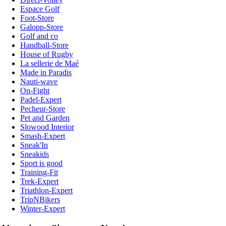
Espace Golf
Foot-Store
Galopp-Store
Golf and co
Handball-Store
House of Rugby
La sellerie de Maé
Made in Paradis
Nauti-wave
On-Fight
Padel-Expert
Pecheur-Store
Pet and Garden
Slowood Interior
Smash-Expert
Sneak'In
Sneakids
Sport is good
Training-Fit
Trek-Expert
Triathlon-Expert
TripNBikers
Winter-Expert