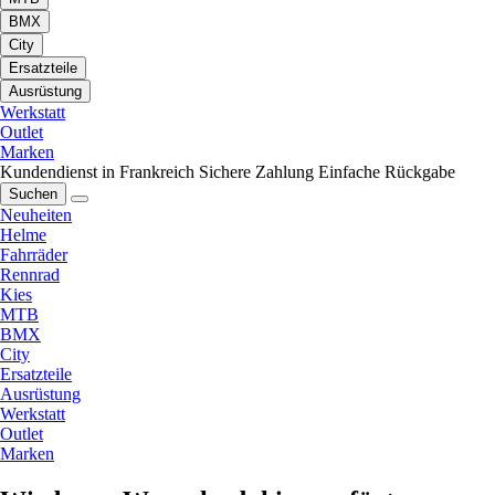
BMX
City
Ersatzteile
Ausrüstung
Werkstatt
Outlet
Marken
Kundendienst in Frankreich
Sichere Zahlung
Einfache Rückgabe
Suchen
Neuheiten
Helme
Fahrräder
Rennrad
Kies
MTB
BMX
City
Ersatzteile
Ausrüstung
Werkstatt
Outlet
Marken