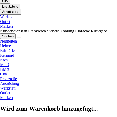
City
Ersatzteile
Ausrüstung
Werkstatt
Outlet
Marken
Kundendienst in Frankreich
Sichere Zahlung
Einfache Rückgabe
Suchen
Neuheiten
Helme
Fahrräder
Rennrad
Kies
MTB
BMX
City
Ersatzteile
Ausrüstung
Werkstatt
Outlet
Marken
Wird zum Warenkorb hinzugefügt...