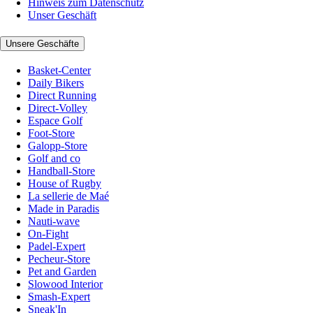
Hinweis zum Datenschutz
Unser Geschäft
Unsere Geschäfte
Basket-Center
Daily Bikers
Direct Running
Direct-Volley
Espace Golf
Foot-Store
Galopp-Store
Golf and co
Handball-Store
House of Rugby
La sellerie de Maé
Made in Paradis
Nauti-wave
On-Fight
Padel-Expert
Pecheur-Store
Pet and Garden
Slowood Interior
Smash-Expert
Sneak'In